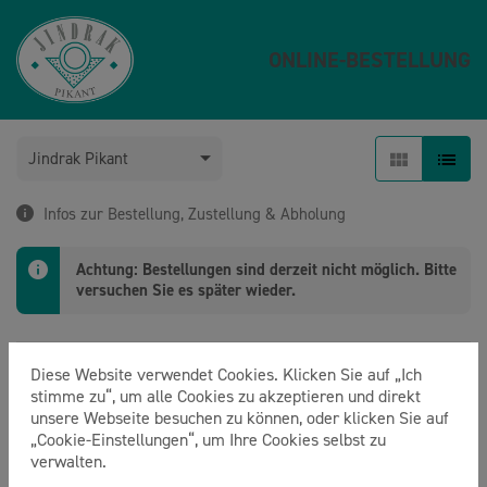
ONLINE-BESTELLUNG
Jindrak Pikant
Infos zur Bestellung, Zustellung & Abholung
Achtung: Bestellungen sind derzeit nicht möglich. Bitte
versuchen Sie es später wieder.
Sandwich
Diese Website verwendet Cookies. Klicken Sie auf „Ich
stimme zu“, um alle Cookies zu akzeptieren und direkt
unsere Webseite besuchen zu können, oder klicken Sie auf
Pikant-Brötchen
„Cookie-Einstellungen“, um Ihre Cookies selbst zu
verwalten.
kleine Mehlspeisen